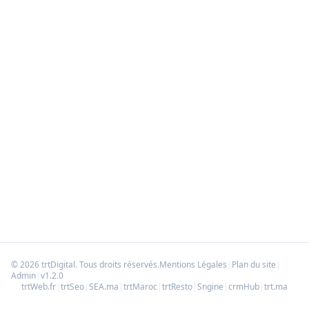
Comment mesurer le ROI de SEO IA ?
SEO IA est-il adapté aux PME ?
Comment se déroule un projet SEO Intelligence
Artificielle avec SEA.MA ?
Quels outils utilisez-vous pour SEO IA ?
©
2026
trtDigital
.
Tous droits réservés.
Mentions Légales
|
Plan du site
|
Admin
|
v
1.2.0
trtWeb.fr
|
trtSeo
|
SEA.ma
|
trtMaroc
|
trtResto
|
Sngine
|
crmHub
|
trt.ma