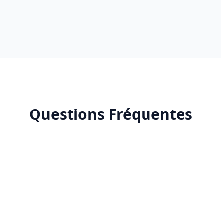
Questions Fréquentes
ink AI ?
 améliore-t-il la productivité ?