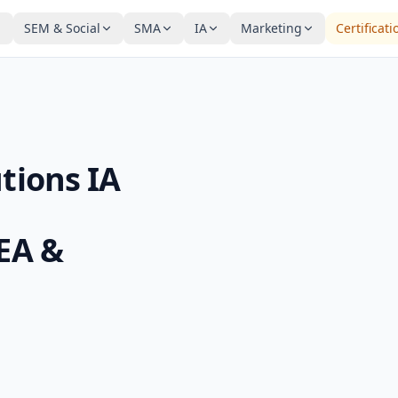
SEM & Social
SMA
IA
Marketing
Certificati
tions IA
SEA &