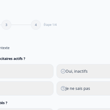
3
4
Étape
1
/
4
e
ntexte
itaires actifs ?
Oui, inactifs
Je ne sais pas
tés ?