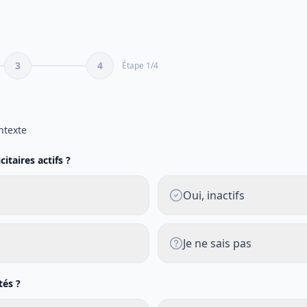
3
4
Étape
1
/
4
e
ntexte
itaires actifs ?
Oui, inactifs
Je ne sais pas
tés ?