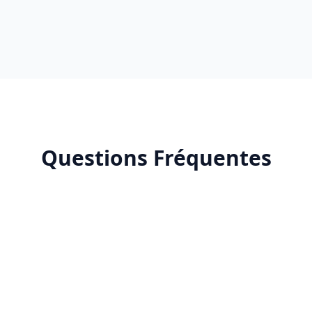
Questions Fréquentes
naliser le community management Facebook ?
st inclus dans notre offre Community Management Facebook ?