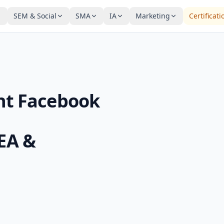
SEM & Social
SMA
IA
Marketing
Certificati
t Facebook
SEA &