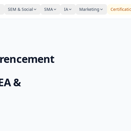
SEM & Social
SMA
IA
Marketing
Certificati
érencement
SEA &