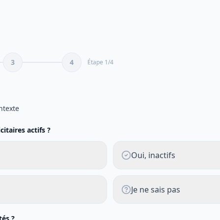
3
4
Étape
1
/
4
e
ntexte
itaires actifs ?
Oui, inactifs
Je ne sais pas
tés ?