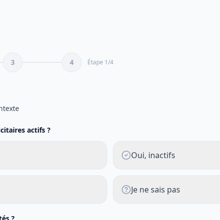
3
4
Étape
1
/
4
e
ntexte
itaires actifs ?
Oui, inactifs
Je ne sais pas
tés ?