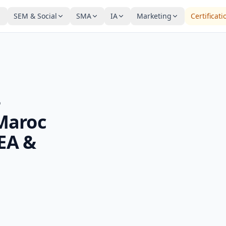
SEM & Social
SMA
IA
Marketing
Certificati
—
Maroc
SEA &