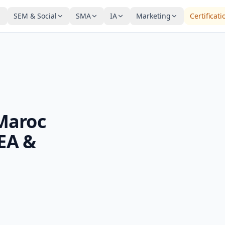
SEM & Social
SMA
IA
Marketing
Certificati
Maroc
SEA &