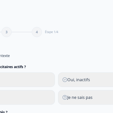
3
4
Étape
1
/
4
e
ntexte
itaires actifs ?
Oui, inactifs
Je ne sais pas
tés ?